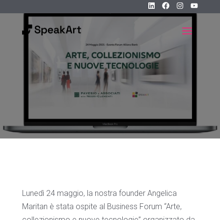
Lunedì 24 maggio, la nostra founder Angelica
Maritan è stata ospite al Business Forum “Arte,
collezionismo e nuove tecnologie” organizzato da