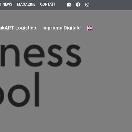
T NEWS
MAGAZINE
CONTATTI
akART Logistics
Impronta Digitale