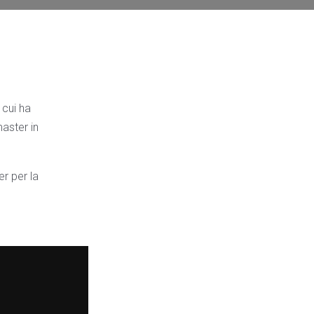
 cui ha
aster in
er per la