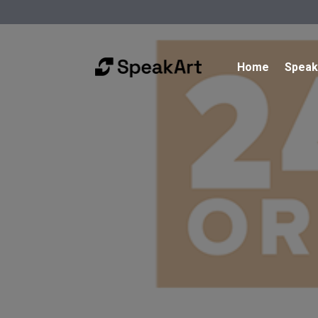
Home
Spea