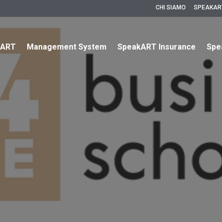
CHI SIAMO
SPEAKAR
kART
Management System
SpeakART Insurance
Spe