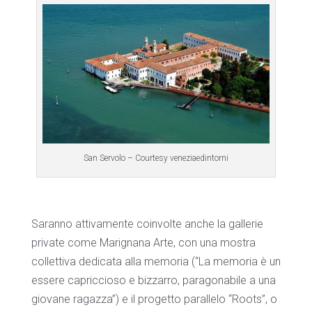
San Servolo – Courtesy veneziaedintorni
Saranno attivamente coinvolte anche la gallerie
private come Marignana Arte, con una mostra
collettiva dedicata alla memoria (“La memoria è un
essere capriccioso e bizzarro, paragonabile a una
giovane ragazza”) e il progetto parallelo “Roots”, o