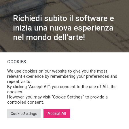
Richiedi subito il software e
inizia una nuova esperienza
nel mondo dell’arte!
info@speakart.it
COOKIES
We use cookies on our website to give you the most
relevant experience by remembering your preferences and
repeat visits.
By clicking “Accept All”, you consent to the use of ALL the
cookies.
Se vuoi modificare le preferenze sul consenso cookie
However, you may visit "Cookie Settings" to provide a
Manage consent
clicca
controlled consent.
Accept All
Cookie Settings
SpeakART S.r.l.
– Via Ca’ Rossa 47/C, Venezia (VE) – P.IVA: