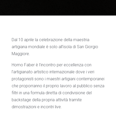
Dal 10 aprile la celebrazione della maestria
artigiana mondiale è solo all’isola di San Giorgio
Maggiore.
Homo Faber è l’incontro per eccellenza con
l’artigianato artistico internazionale dove i veri
protagonisti sono i maestri artigiani contemporanei
che proporranno il proprio lavoro al pubblico senza
filtri in una formula diretta di condivisione del
backstage della propria attività tramite
dimostrazioni e incontri live.