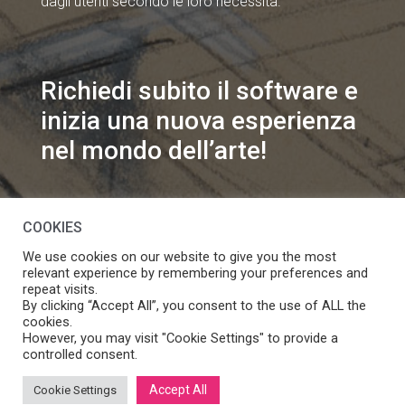
dagli utenti secondo le loro necessità.
Richiedi subito il software e
inizia una nuova esperienza
nel mondo dell’arte!
info@speakart.it
COOKIES
We use cookies on our website to give you the most
relevant experience by remembering your preferences and
repeat visits.
By clicking “Accept All”, you consent to the use of ALL the
cookies.
Se vuoi modificare le preferenze sul consenso cookie
However, you may visit "Cookie Settings" to provide a
Manage consent
clicca
controlled consent.
Accept All
Cookie Settings