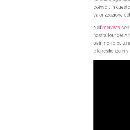
coinvolti in ques
valorizzazione del
Nell’
intervista
con 
nostra founder An
patrimonio cultura
e la resilienza in