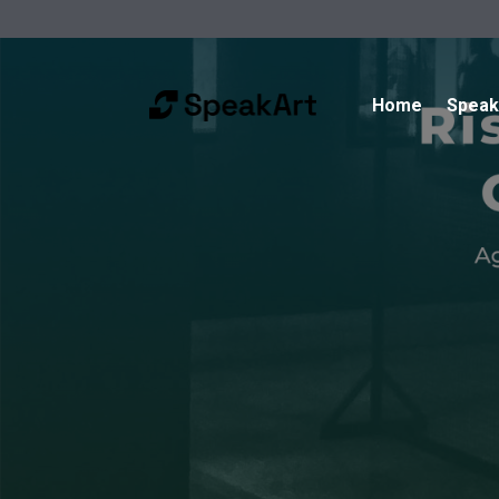
Home
Spea