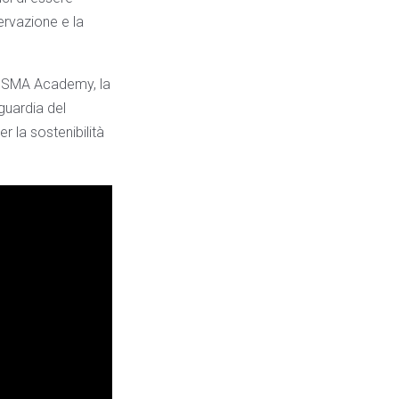
ervazione e la
RISMA Academy, la
guardia del
r la sostenibilità