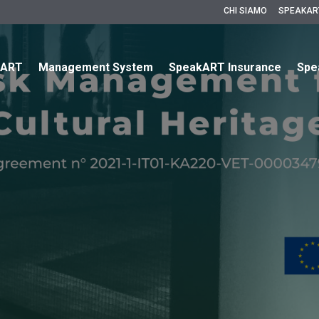
CHI SIAMO
SPEAKAR
kART
Management System
SpeakART Insurance
Spe