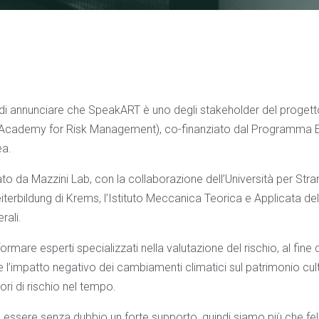
 di annunciare che SpeakART è uno degli stakeholder del proge
ge Academy for Risk Management), co-finanziato dal Programma
ea.
ato da Mazzini Lab, con la collaborazione dell’Università per Strani
Weiterbildung di Krems, l’Istituto Meccanica Teorica e Applicata de
rali.
ormare esperti specializzati nella valutazione del rischio, al fine 
re l’impatto negativo dei cambiamenti climatici sul patrimonio cult
tori di rischio nel tempo.
essere senza dubbio un forte supporto, quindi siamo più che feli