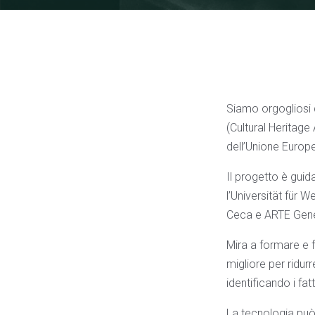
Siamo orgogliosi
(Cultural Herita
dell’Unione Europ
Il progetto è guid
l’Universität für 
Ceca e ARTE Gene
Mira a formare e f
migliore per ridur
identificando i fat
La tecnologia può 