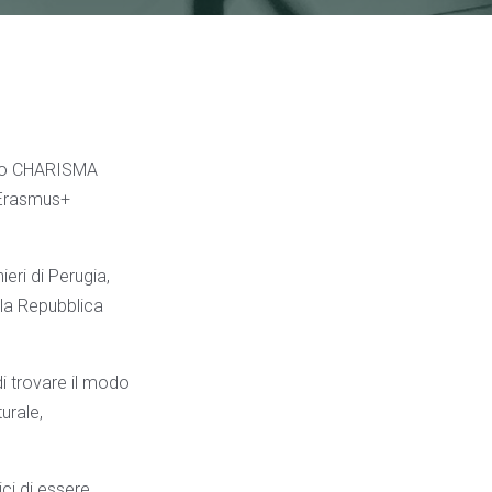
tto CHARISMA
 Erasmus+
eri di Perugia,
lla Repubblica
di trovare il modo
urale,
ci di essere