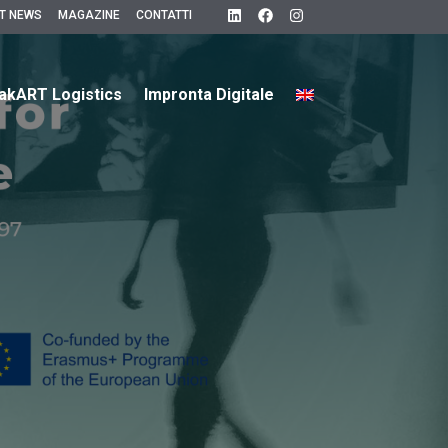
T NEWS
MAGAZINE
CONTATTI
akART Logistics
Impronta Digitale