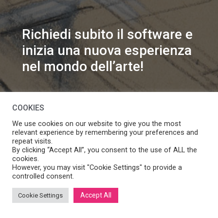
Richiedi subito il software e
inizia una nuova esperienza
nel mondo dell’arte!
info@speakart.it
COOKIES
We use cookies on our website to give you the most
relevant experience by remembering your preferences and
repeat visits.
By clicking “Accept All”, you consent to the use of ALL the
cookies.
Se vuoi modificare le preferenze sul consenso cookie
However, you may visit "Cookie Settings" to provide a
Manage consent
clicca
controlled consent.
Accept All
Cookie Settings
SpeakART S.r.l.
– Via Ca’ Rossa 47/C, Venezia (VE) – P.IVA: