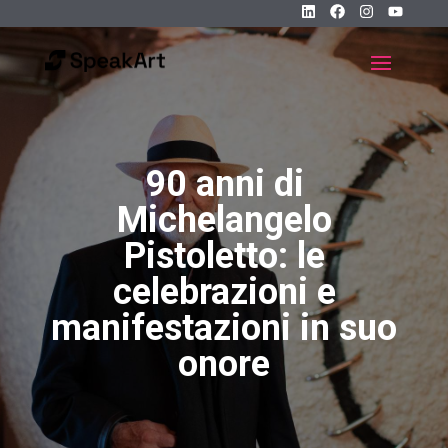
90 anni di
Michelangelo
Pistoletto: le
celebrazioni e
manifestazioni in suo
onore