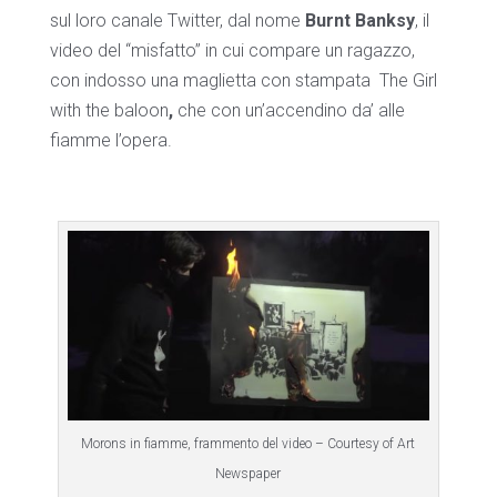
sul loro canale Twitter, dal nome
Burnt Banksy
, il
video del “misfatto” in cui compare un ragazzo,
con indosso una maglietta con stampata The Girl
with the baloon
,
che con un’accendino da’ alle
fiamme l’opera.
Morons in fiamme, frammento del video – Courtesy of Art
Newspaper