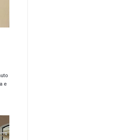
nuto
a e