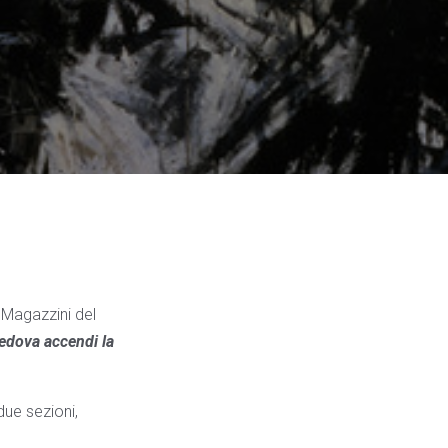
i Magazzini del
Vedova accendi la
due sezioni,