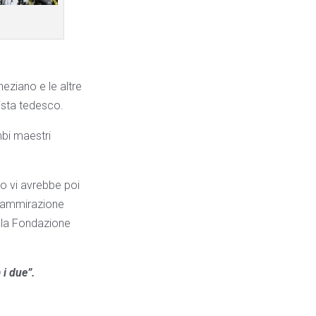
eziano e le altre
ista tedesco.
mbi maestri
no vi avrebbe poi
e ammirazione
ella Fondazione
 i due”.