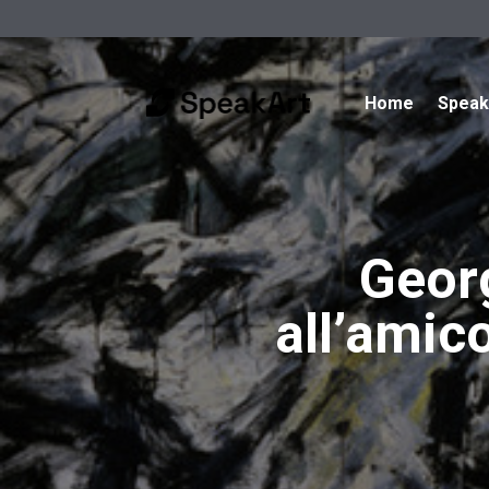
Home
Spea
Geor
all’amic