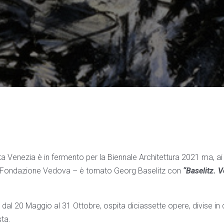
utta Venezia è in fermento per la Biennale Architettura 2021 ma, a
a Fondazione Vedova – è tornato Georg Baselitz con
“Baselitz. 
dal 20 Maggio al 31 Ottobre, ospita diciassette opere, divise in 
sta.