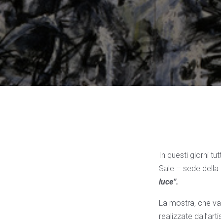
In questi giorni t
Sale – sede dell
luce”.
La mostra, che va 
realizzate dall’arti