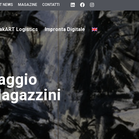
T NEWS
MAGAZINE
CONTATTI
akART Logistics
Impronta Digitale
aggio
Magazzini