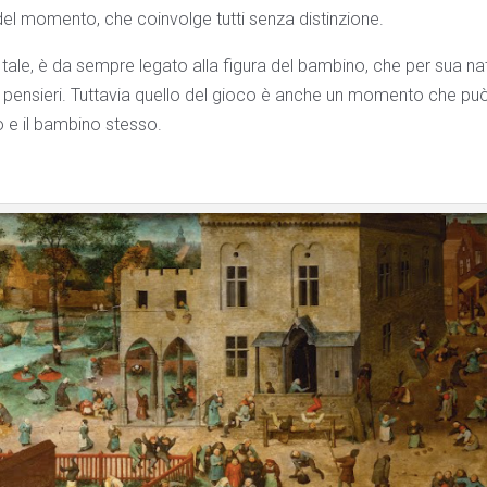
ria del momento, che coinvolge tutti senza distinzione.
o tale, è da sempre legato alla figura del bambino, che per sua nat
pensieri. Tuttavia quello del gioco è anche un momento che pu
o e il bambino stesso.