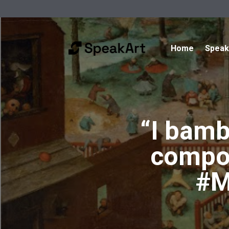
Home
Spea
“I bamb
compor
#M