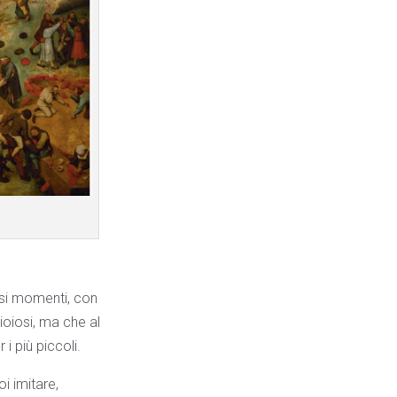
osi momenti, con
ioiosi, ma che al
 più piccoli.
i imitare,