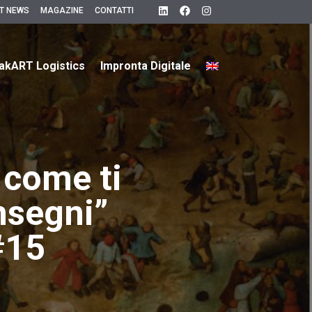
T NEWS
MAGAZINE
CONTATTI
akART Logistics
Impronta Digitale
 come ti
nsegni”
#15