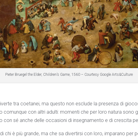
Pieter Bruegel the Elder, Children’s Game, 1560 – Courtesy Google Arts&Culture
i diverte tra coetanei, ma questo non esclude la presenza di gioc
, o comunque con altri adulti: momenti che per loro natura sono g
con sé anche delle occasioni di insegnamento e di crescita per i
di chi è più grande, ma che sa divertirsi con loro, imparano per po