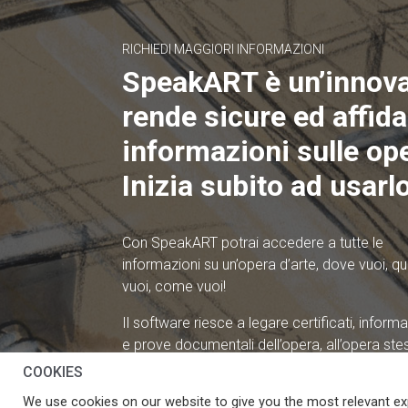
RICHIEDI MAGGIORI INFORMAZIONI
SpeakART è un’innov
rende sicure ed affidab
informazioni sulle ope
Inizia subito ad usarlo
Con SpeakART potrai accedere a tutte le
informazioni su un’opera d’arte, dove vuoi, 
vuoi, come vuoi!
Il software riesce a legare certificati, informa
e prove documentali dell’opera, all’opera ste
Tutti i dati potranno essere estrapolati e utiliz
COOKIES
dagli utenti secondo le loro necessità.
We use cookies on our website to give you the most relevant ex