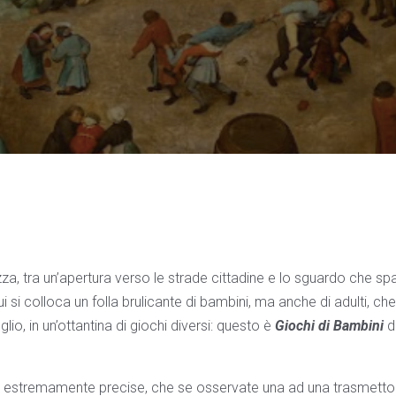
za, tra un’apertura verso le strade cittadine e lo sguardo che sp
i si colloca un folla brulicante di bambini, ma anche di adulti, che 
eglio, in un’ottantina di giochi diversi: questo è
Giochi di Bambini
d
a estremamente precise, che se osservate una ad una trasmett