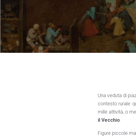
Una veduta di piaz
contesto rurale: qu
mille attività, o m
il Vecchio
.
Figure piccole m