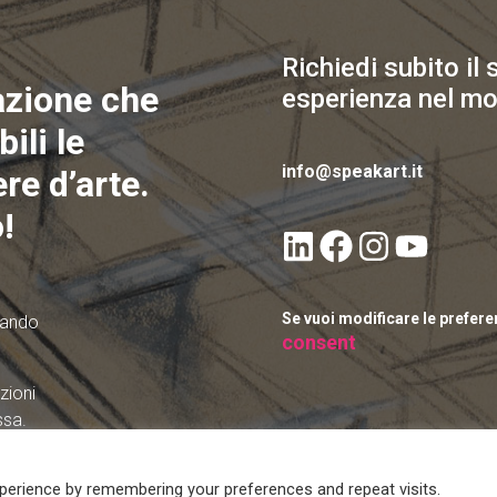
Richiedi subito il
azione che
esperienza nel mo
ili le
info@speakart.it
re d’arte.
!
Se vuoi modificare le prefer
quando
consent
zioni
ssa.
zati
perience by remembering your preferences and repeat visits.