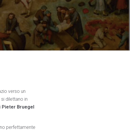
azio verso un
si dilettano in
i
Pieter Bruegel
ono perfettamente