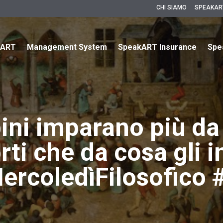
CHI SIAMO
SPEAKAR
kART
Management System
SpeakART Insurance
Spe
ini imparano più da
ti che da cosa gli i
ercoledìFilosofico 