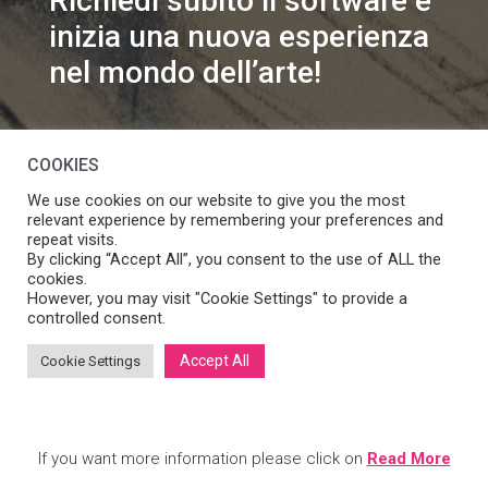
Richiedi subito il software e
inizia una nuova esperienza
nel mondo dell’arte!
info@speakart.it
COOKIES
We use cookies on our website to give you the most
relevant experience by remembering your preferences and
repeat visits.
By clicking “Accept All”, you consent to the use of ALL the
cookies.
Se vuoi modificare le preferenze sul consenso cookie
However, you may visit "Cookie Settings" to provide a
Manage consent
clicca
controlled consent.
Accept All
Cookie Settings
SpeakART S.r.l.
– Via Ca’ Rossa 47/C, Venezia (VE) – P.IVA:
05056490286 /
Privacy
&
Cookie Policy
– Design by
Panese
Think Digital
If you want more information please click on
Read More