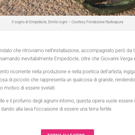
Il sogno di Empedocle, Emilio Isgrò – Courtesy Fondazione Radicepura
andalo che ritroviamo nell’installazione, accompagnato però da t
chiamando inevitabilmente Empedocle, oltre che Giovanni Verga e 
nto ricorrente nella produzione e nella poetica dell’artista, ingi
sa di piccolo che rappresenta un qualcosa di grande, rendendo vis
o motivo di essere svelati.
alle e il profumo degli agrumi intorno, questa opera vuole essere
 dando alla lava l’occasione di essere una terra fertile.