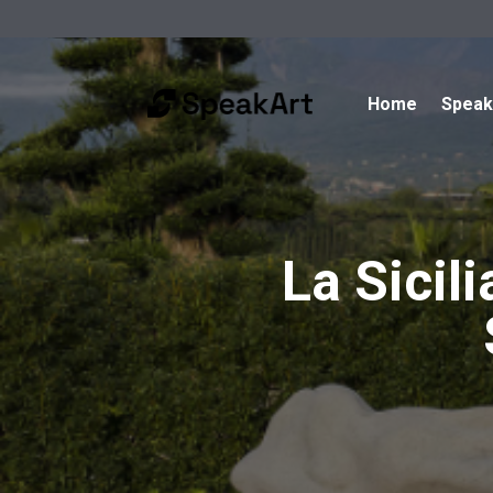
Home
Spea
La Sicili