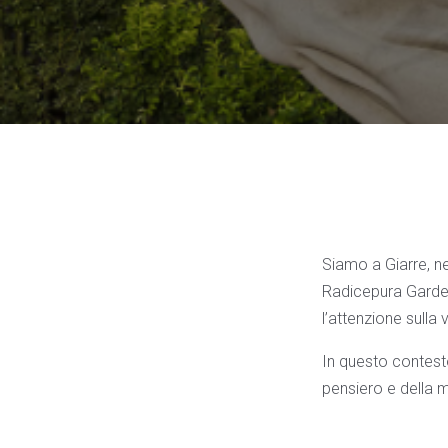
Siamo a Giarre, ne
Radicepura Garden
l’attenzione sulla
In questo contesto
pensiero e della m