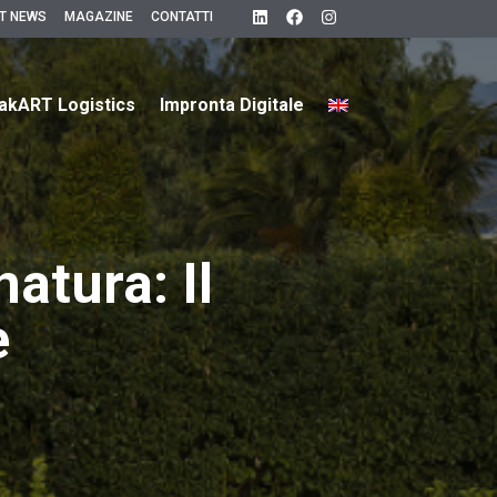
T NEWS
MAGAZINE
CONTATTI
akART Logistics
Impronta Digitale
natura: Il
e