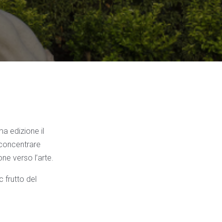
ma edizione il
 concentrare
ne verso l’arte.
 frutto del