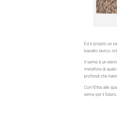
Ed è proprio un s
basalto lavico, ri
Il seme è un eleme
metafora di qualco
profondi che hann
Con l’Etna alle sp
seme per il futuro,