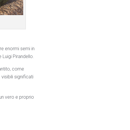
re enormi semi in
Luigi Pirandello.
gantito, come
ibili significati
 un vero e proprio