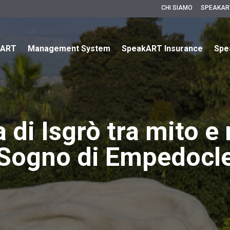
CHI SIAMO
SPEAKAR
kART
Management System
SpeakART Insurance
Spe
a di Isgrò tra mito e 
Sogno di Empedocl