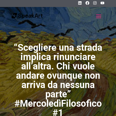
“Scegliere una strada
implica rinunciare
all’altra. Chi vuole
andare ovunque non
arriva da nessuna
parte”
#MercoledìFilosofico
#1