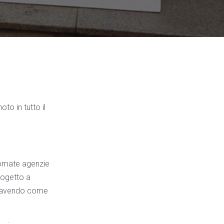
to in tutto il
inomate agenzie
progetto a
f e avendo come