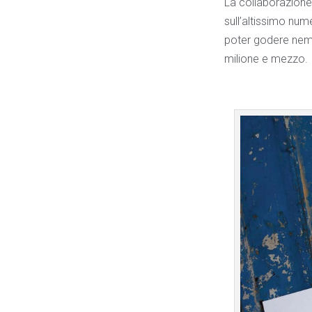
La collaborazione 
sull’altissimo num
poter godere nemme
milione e mezzo.