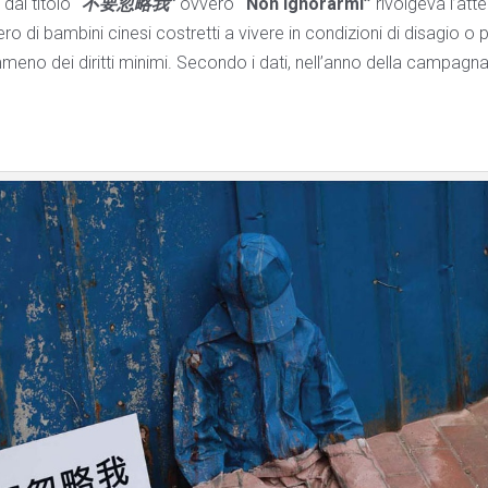
dal titolo
“
不要忽略我
”
ovvero
“Non ignorarmi”
rivolgeva l’att
ero di bambini cinesi costretti a vivere in condizioni di disagio o
no dei diritti minimi. Secondo i dati, nell’anno della campagna,