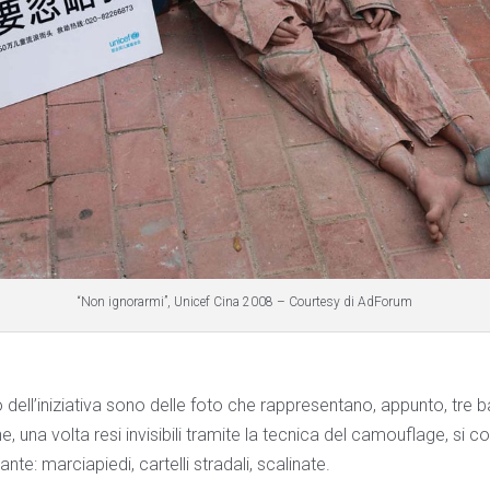
“Non ignorarmi”, Unicef Cina 2008 – Courtesy di AdForum
 dell’iniziativa sono delle foto che rappresentano, appunto, tre b
e, una volta resi invisibili tramite la tecnica del camouflage, si 
nte: marciapiedi, cartelli stradali, scalinate.