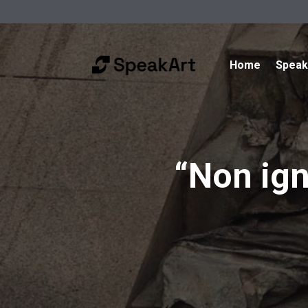
Home
Spea
“Non igno