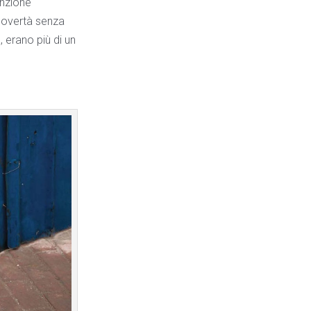
enzione
 povertà senza
 erano più di un