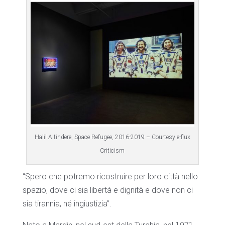
Halil Altindere, Space Refugee, 2016-2019 – Courtesy e-flux
Criticism
“Spero che potremo ricostruire per loro città nello
spazio, dove ci sia libertà e dignità e dove non ci
sia tirannia, né ingiustizia”.