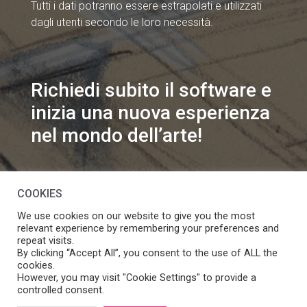
Tutti i dati potranno essere estrapolati e utilizzati
dagli utenti secondo le loro necessità.
Richiedi subito il software e
inizia una nuova esperienza
nel mondo dell’arte!
info@speakart.it
COOKIES
We use cookies on our website to give you the most
relevant experience by remembering your preferences and
repeat visits.
By clicking “Accept All”, you consent to the use of ALL the
cookies.
Se vuoi modificare le preferenze sul consenso cookie
However, you may visit "Cookie Settings" to provide a
Manage consent
clicca
controlled consent.