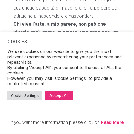
qualunque capacità di maschera, ci fa perdere ogni
attitudine al nascondere e nascondersi.
Chi vive l’arte, a mio parere, non può che
viverla così, come un amore, una passione, un
fuoco.
COOKIES
Se “non è un fuoco” non è.
We use cookies on our website to give you the most
Se non si vive il mondo dell’arte con la
relevant experience by remembering your preferences and
repeat visits.
“scimmia sulla spalla”, semplicemente stiamo
By clicking “Accept All”, you consent to the use of ALL the
facendo altro.
cookies.
However, you may visit "Cookie Settings" to provide a
controlled consent.
Accept All
Cookie Settings
TORNA ALLE NEWS
If you want more information please click on
Read More