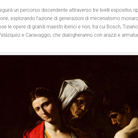
eguirà un percorso discendente attraverso tre livelli espositivi, rip
ezione, esplorando l’azione di generazioni di mecenatismo monar
e le opere di grandi maestri iberici e non, tra cui Bosch, Tiziano
Velázquez e Caravaggio, che dialogheranno con arazzi e armatur