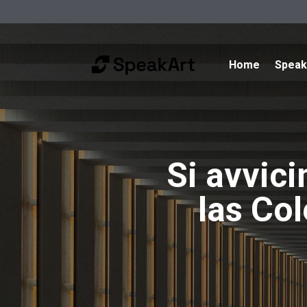
Home
Spea
Si avvici
las Co