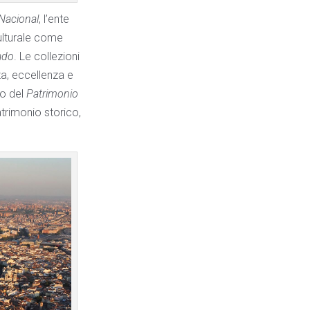
Nacional
, l’ente
culturale come
ado
. Le collezioni
za, eccellenza e
no del
Patrimonio
trimonio storico,