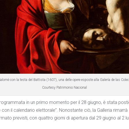
alomè con la testa del Battista (1607), una delle opere esposte alla Galería de las Cole
Courtesy Patrimonio Nacional
rogrammata in un primo momento per il 28 giugno, è stata postici
e con il calendario elettorale”. Nonostante ciò, la Galleria rimarrà
rmato previsti, con quattro giorni di apertura dal 29 giugno al 2 lu