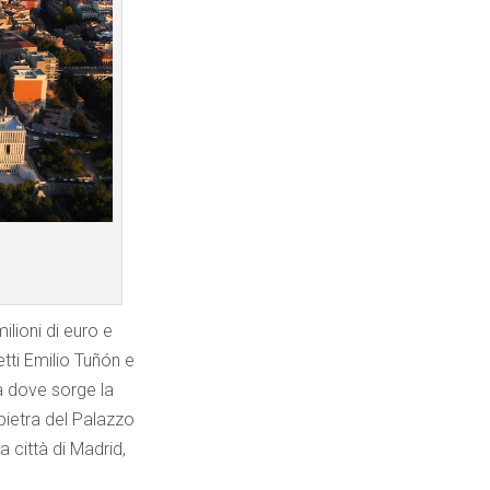
ilioni di euro e
etti Emilio Tuñón e
za dove sorge la
pietra del Palazzo
a città di Madrid,