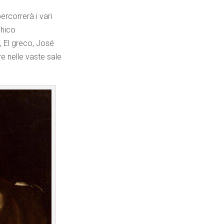
ercorrerà i vari
chico
, El greco, José
e nelle vaste sale