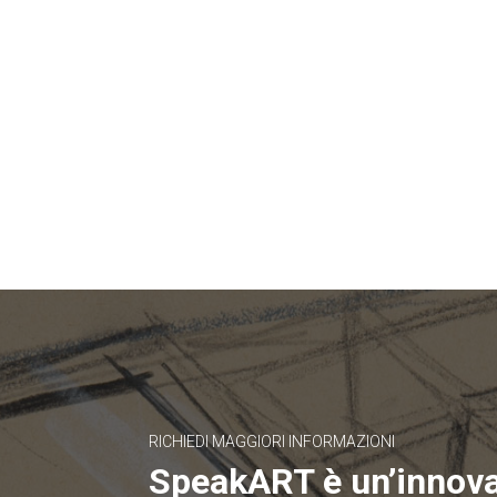
RICHIEDI MAGGIORI INFORMAZIONI
SpeakART è un’innov