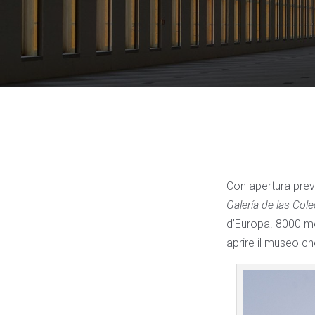
Con apertura previs
Galería de las Col
d’Europa. 8000 met
aprire il museo ch