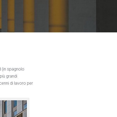
id (in spagnolo
più grandi
cenni di lavoro per