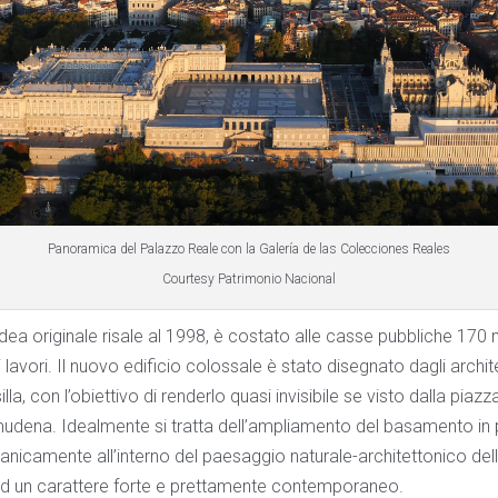
Panoramica del Palazzo Reale con la Galería de las Colecciones Reales
Courtesy Patrimonio Nacional
 idea originale risale al 1998, è costato alle casse pubbliche 170 m
i lavori. Il nuovo edificio colossale è stato disegnato dagli archit
la, con l’obiettivo di renderlo quasi invisibile se visto dalla piaz
lmudena. Idealmente si tratta dell’ampliamento del basamento in 
ganicamente all’interno del paesaggio naturale-architettonico dell
ad un carattere forte e prettamente contemporaneo.