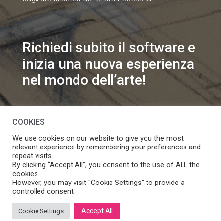
Richiedi subito il software e
inizia una nuova esperienza
nel mondo dell’arte!
info@speakart.it
COOKIES
We use cookies on our website to give you the most
relevant experience by remembering your preferences and
repeat visits.
By clicking “Accept All”, you consent to the use of ALL the
cookies.
Se vuoi modificare le preferenze sul consenso cookie
However, you may visit "Cookie Settings" to provide a
Manage consent
clicca
controlled consent.
Accept All
Cookie Settings