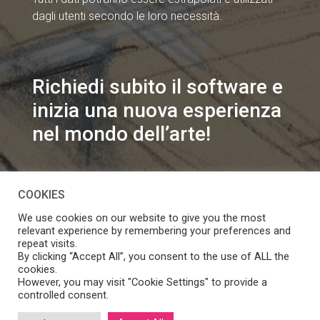
dagli utenti secondo le loro necessità.
Richiedi subito il software e
inizia una nuova esperienza
nel mondo dell’arte!
info@speakart.it
COOKIES
We use cookies on our website to give you the most
relevant experience by remembering your preferences and
repeat visits.
By clicking “Accept All”, you consent to the use of ALL the
cookies.
Se vuoi modificare le preferenze sul consenso cookie
However, you may visit "Cookie Settings" to provide a
Manage consent
clicca
controlled consent.