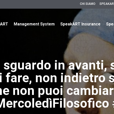
CHI SIAMO
SPEAKAR
kART
Management System
SpeakART Insurance
Spe
o sguardo in avanti, 
 fare, non indietro 
he non puoi cambiar
ercoledìFilosofico