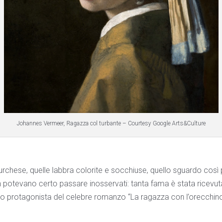
Johannes Vermeer, Ragazza col turbante – Courtesy Google Arts&Culture
turchese, quelle labbra colorite e socchiuse, quello sguardo cos
potevano certo passare inosservati: tanta fama è stata ricevuta 
o protagonista del celebre romanzo “La ragazza con l’orecchino 