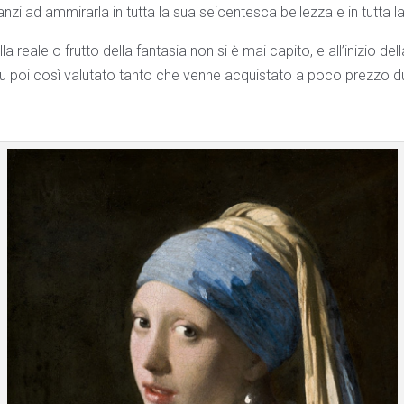
nzi ad ammirarla in tutta la sua seicentesca bellezza e in tutta la
la reale o frutto della fantasia non si è mai capito, e all’inizio dell
fu poi così valutato tanto che venne acquistato a poco prezzo du