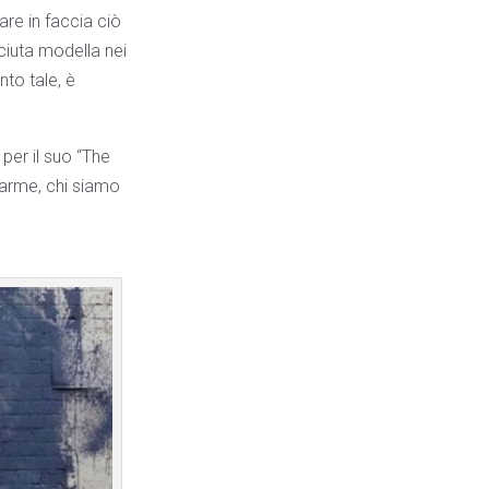
are in faccia ciò
ciuta modella nei
to tale, è
per il suo “The
llarme, chi siamo