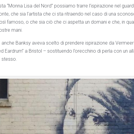
sta “Monna Lisa del Nord” possiamo trarre l’ispirazione nel guard
nte, che sia l’artista che ci sta ritraendo nel caso di una sconos
osì famoso, o che sia ciò che ci aspetta un domani e che, in quan
ostre mani.
e anche Banksy aveva scelto di prendere ispirazione da Vermeer 
ced Eardrum” a Bristol – sostituendo l’orecchino di perla con un a
o stesso.