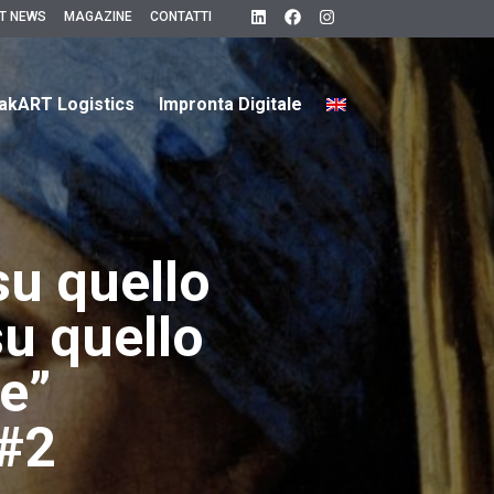
T NEWS
MAGAZINE
CONTATTI
akART Logistics
Impronta Digitale
su quello
su quello
e”
 #2