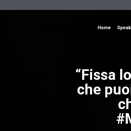
Home
Spea
“Fissa l
che puoi
c
#M