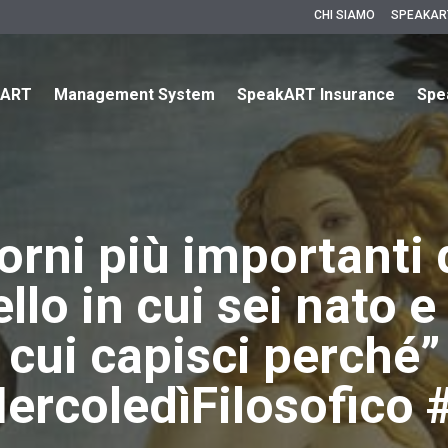
CHI SIAMO
SPEAKAR
kART
Management System
SpeakART Insurance
Spe
orni più importanti 
lo in cui sei nato e
cui capisci perché”
ercoledìFilosofico 