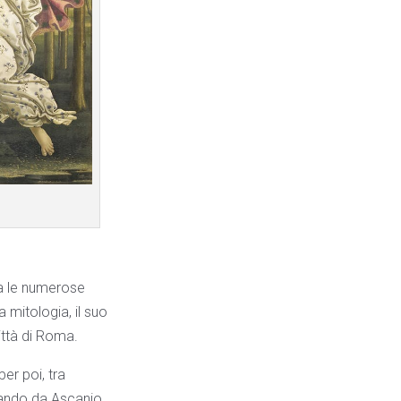
tra le numerose
a mitologia, il suo
città di Roma.
per poi, tra
assando da Ascanio