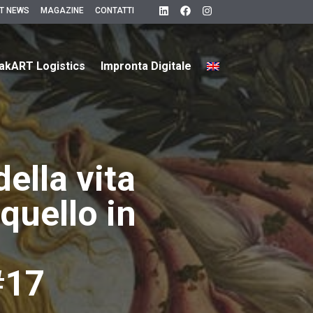
T NEWS
MAGAZINE
CONTATTI
akART Logistics
Impronta Digitale
della vita
 quello in
#17