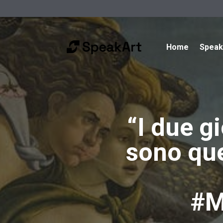
Home
Spea
“I due gi
sono quel
#M