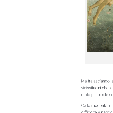
Ma tralasciando la 
vicissitudini che l
ruolo principale s
Ce lo racconta infa
difficoltà e perico