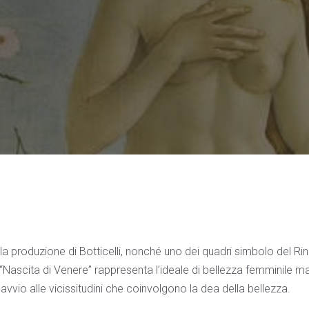
la produzione di Botticelli, nonché uno dei quadri simbolo del Ri
la “Nascita di Venere” rappresenta l’ideale di bellezza femminile 
vio alle vicissitudini che coinvolgono la dea della bellezza.