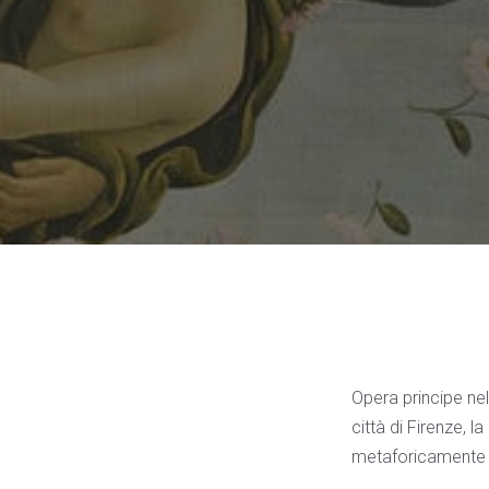
Opera principe nel
città di Firenze, 
metaforicamente av