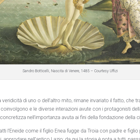
Sandro Botticelli, Nascita di Venere, 1485 – Courtesy Uffizi
veridicità di uno o dell’altro mito, rimane invariato il fatto, che 
a coinvolgono e le diverse interazioni avute con i protagonisti dell
i concretizza nell’importanza avuta ai fini della fondazione della 
tti l’Eneide come il figlio Enea fugge da Troia con padre e figlio 
li, approdare nell’antico Lazio: da qui la storia è nota a tutti, p