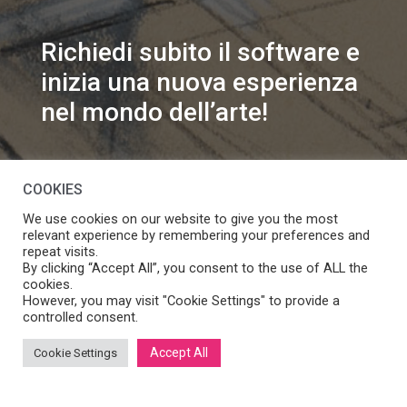
Richiedi subito il software e
inizia una nuova esperienza
nel mondo dell’arte!
info@speakart.it
COOKIES
We use cookies on our website to give you the most
relevant experience by remembering your preferences and
repeat visits.
By clicking “Accept All”, you consent to the use of ALL the
cookies.
Se vuoi modificare le preferenze sul consenso cookie
However, you may visit "Cookie Settings" to provide a
Manage consent
clicca
controlled consent.
Accept All
Cookie Settings
SpeakART S.r.l.
– Via Ca’ Rossa 47/C, Venezia (VE) – P.IVA:
05056490286 /
Privacy
&
Cookie Policy
– Design by
Panese