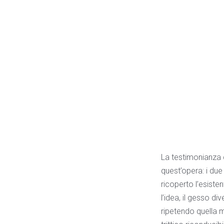
La testimonianza d
quest’opera: i du
ricoperto l’esist
l’idea, il gesso di
ripetendo quella mo