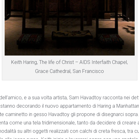
Keith Haring, The life of Christ – AIDS Interfaith Chapel,
Grace Cathedral, San Francisco
ell’amico, e a sua volta artista, Sam Havadtoy racconta nei detta
e stanno decorando il nuovo appartamento di Haring a Manhattan
ente caminetto in gesso Havadtoy gli propone di disegnarci sopra
venta come una tela tridimensionale, tanto da decidere di creare al
dalità su altri oggetti realizzati con calchi di creta fresca, tra c