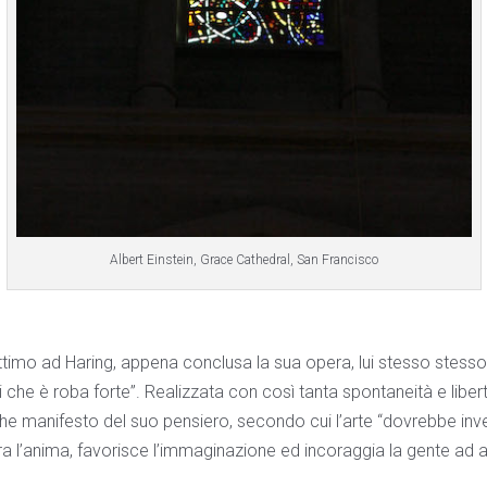
Albert Einstein, Grace Cathedral, San Francisco
timo ad Haring, appena conclusa la sua opera, lui stesso stes
i che è roba forte”. Realizzata con così tanta spontaneità e liber
e manifesto del suo pensiero, secondo cui l’arte “dovrebbe in
a l’anima, favorisce l’immaginazione ed incoraggia la gente ad a