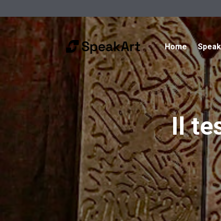
Home
Spea
Il t