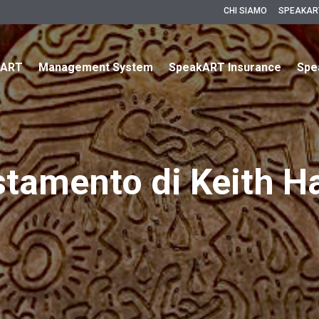
CHI SIAMO
SPEAKAR
kART
Management System
SpeakART Insurance
Spe
estamento di Keith H