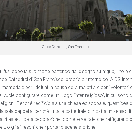
Grace Cathedral, San Francisco
i fusi dopo la sua morte partendo dal disegno su argilla, uno è 
race Cathedral di San Francisco, proprio all’interno dell’AIDS Inter
 memoriale per i defunti a causa della malattia e per i volontari
 vuole configurare come un luogo “inter-religioso”, in cui sono 
 religioni. Benché l’edificio sia una chiesa episcopale, quest’idea d
alla sola cappella, perchè tutta la cattedrale dimostra un senso di 
 altri aspetti della decorazione, come le vetrate che raffiguran
lt, o gli affreschi che riportano scene storiche.