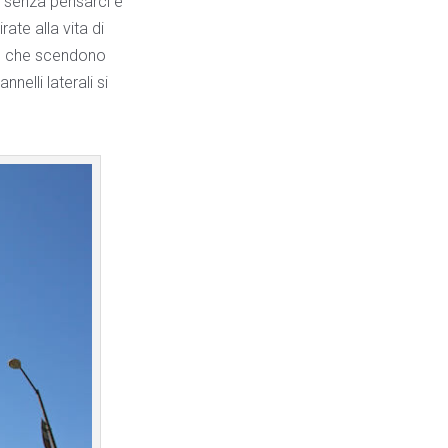
a, senza pensarci e
ate alla vita di
io che scendono
nelli laterali si