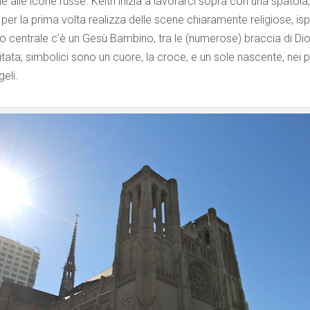
bile alle icone russe. Keith inizia a lavorarci sopra con una spatol
 per la prima volta realizza delle scene chiaramente religiose, ispir
llo centrale c’è un Gesù Bambino, tra le (numerose) braccia di D
tata; simbolici sono un cuore, la croce, e un sole nascente, nei pan
eli.