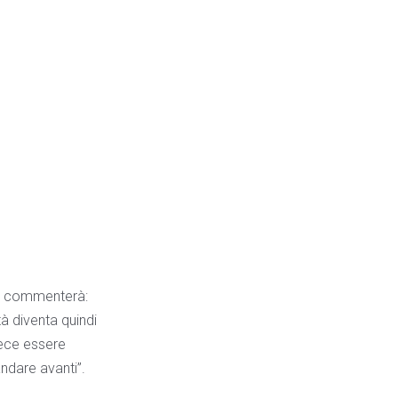
so commenterà:
tà diventa quindi
vece essere
ndare avanti”.