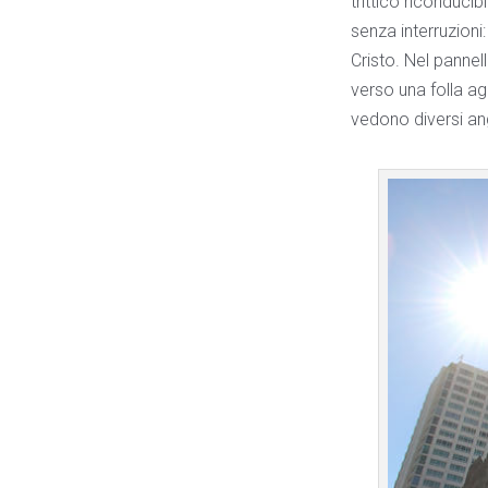
trittico riconduci
senza interruzioni:
Cristo. Nel panne
verso una folla agi
vedono diversi ang