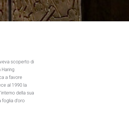
aveva scoperto di
h Haring
ica a favore
ece al 1990 la
’interno della sua
a foglia d’oro