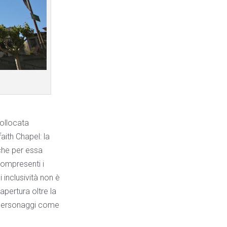
collocata
faith Chapel: la
 che per essa
compresenti i
i inclusività non è
apertura oltre la
o personaggi come