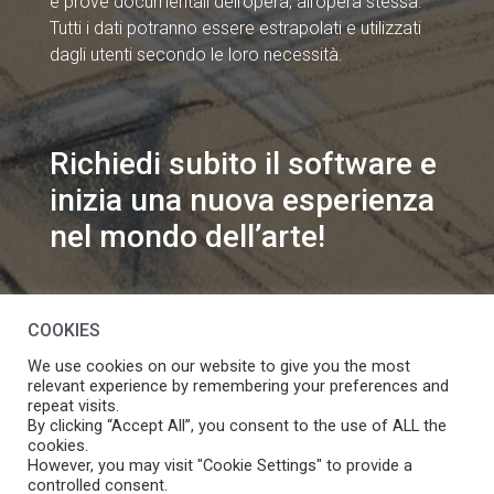
e prove documentali dell’opera, all’opera stessa.
Tutti i dati potranno essere estrapolati e utilizzati
dagli utenti secondo le loro necessità.
Richiedi subito il software e
inizia una nuova esperienza
nel mondo dell’arte!
info@speakart.it
COOKIES
We use cookies on our website to give you the most
relevant experience by remembering your preferences and
repeat visits.
By clicking “Accept All”, you consent to the use of ALL the
cookies.
Se vuoi modificare le preferenze sul consenso cookie
However, you may visit "Cookie Settings" to provide a
Manage consent
clicca
controlled consent.