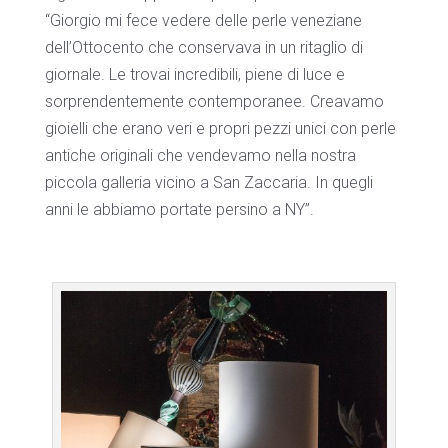
“Giorgio mi fece vedere delle perle veneziane
dell’Ottocento che conservava in un ritaglio di
giornale. Le trovai incredibili, piene di luce e
sorprendentemente contemporanee. Creavamo
gioielli che erano veri e propri pezzi unici con perle
antiche originali che vendevamo nella nostra
piccola galleria vicino a San Zaccaria. In quegli
anni le abbiamo portate persino a NY”.