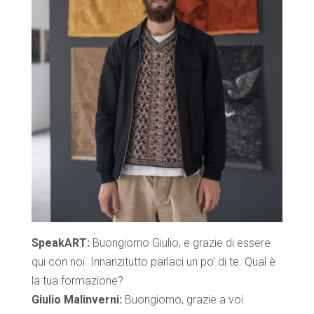
SpeakART:
Buongiorno Giulio, e grazie di essere
qui con noi. Innanzitutto parlaci un po’ di te. Qual è
la tua formazione?
Giulio Malinverni:
Buongiorno, grazie a voi.