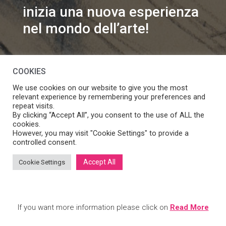
inizia una nuova esperienza
nel mondo dell’arte!
info@speakart.it
COOKIES
We use cookies on our website to give you the most
relevant experience by remembering your preferences and
repeat visits.
By clicking “Accept All”, you consent to the use of ALL the
cookies.
Se vuoi modificare le preferenze sul consenso cookie
However, you may visit "Cookie Settings" to provide a
Manage consent
clicca
controlled consent.
Accept All
Cookie Settings
SpeakART S.r.l.
– Via Ca’ Rossa 47/C, Venezia (VE) – P.IVA:
05056490286 /
Privacy
&
Cookie Policy
– Design by
Panese
Think Digital
If you want more information please click on
Read More