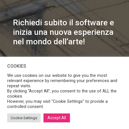
Richiedi subito il software e
inizia una nuova esperienza
nel mondo dell’arte!
info@speakart.it
COOKIES
We use cookies on our website to give you the most
relevant experience by remembering your preferences and
repeat visits.
By clicking “Accept All”, you consent to the use of ALL the
cookies.
Se vuoi modificare le preferenze sul consenso cookie
However, you may visit "Cookie Settings" to provide a
Manage consent
clicca
controlled consent.
Accept All
Cookie Settings
SpeakART S.r.l.
– Via Ca’ Rossa 47/C, Venezia (VE) – P.IVA: