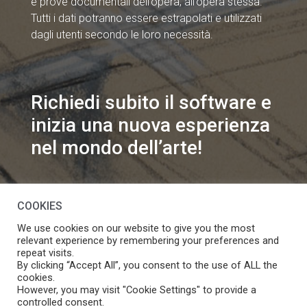
e prove documentali dell’opera, all’opera stessa.
Tutti i dati potranno essere estrapolati e utilizzati
dagli utenti secondo le loro necessità.
Richiedi subito il software e
inizia una nuova esperienza
nel mondo dell’arte!
info@speakart.it
COOKIES
We use cookies on our website to give you the most
relevant experience by remembering your preferences and
repeat visits.
By clicking “Accept All”, you consent to the use of ALL the
cookies.
Se vuoi modificare le preferenze sul consenso cookie
However, you may visit "Cookie Settings" to provide a
Manage consent
clicca
controlled consent.