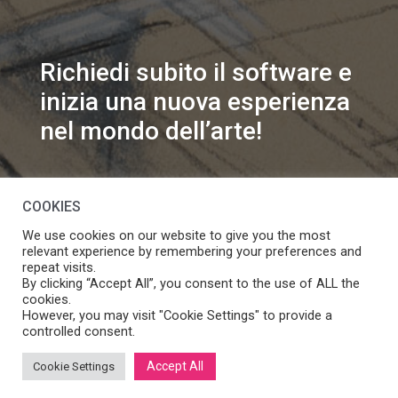
Richiedi subito il software e
inizia una nuova esperienza
nel mondo dell’arte!
info@speakart.it
COOKIES
We use cookies on our website to give you the most
relevant experience by remembering your preferences and
repeat visits.
By clicking “Accept All”, you consent to the use of ALL the
cookies.
Se vuoi modificare le preferenze sul consenso cookie
However, you may visit "Cookie Settings" to provide a
Manage consent
clicca
controlled consent.
Accept All
Cookie Settings
SpeakART S.r.l.
– Via Ca’ Rossa 47/C, Venezia (VE) – P.IVA: