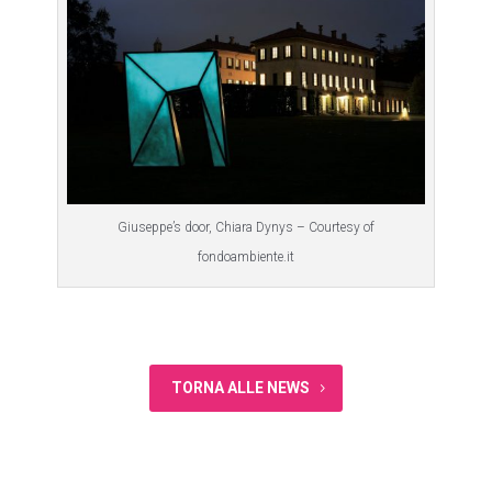
Giuseppe’s door, Chiara Dynys – Courtesy of
fondoambiente.it
TORNA ALLE NEWS